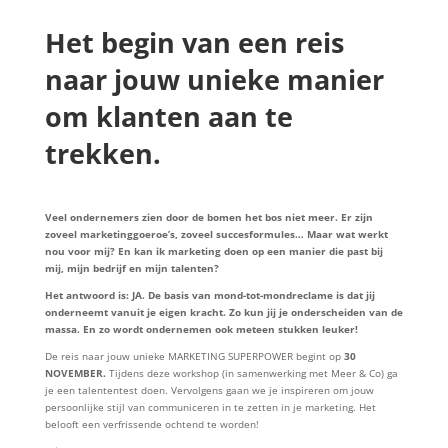
Het begin van een reis
naar jouw unieke manier
om klanten aan te
trekken.
Veel ondernemers zien door de bomen het bos niet meer. Er zijn
zoveel marketinggoeroe’s, zoveel succesformules… Maar wat werkt
nou voor mij? En kan ik marketing doen op een manier die past bij
mij, mijn bedrijf en mijn talenten?
Het antwoord is: JA. De basis van mond-tot-mondreclame is dat jij
onderneemt vanuit je eigen kracht. Zo kun jij je onderscheiden van de
massa. En zo wordt ondernemen ook meteen stukken leuker!
De reis naar jouw unieke MARKETING SUPERPOWER begint op
30
NOVEMBER.
Tijdens deze workshop (in samenwerking met Meer & Co) ga
je een talententest doen. Vervolgens gaan we je inspireren om jouw
persoonlijke stijl van communiceren in te zetten in je marketing. Het
belooft een verfrissende ochtend te worden!