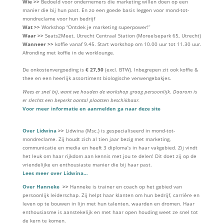
Wie >>
Bedoeld voor ondernemers die marketing willen doen op een
manier die bij hun past. En zo een goede basis leggen voor mond-tot-
mondreclame voor hun bedrijf
Wat >>
Workshop “Ontdek je marketing superpower!”
Waar >>
Seats2Meet, Utrecht Centraal Station (Moreelsepark 65, Utrecht)
Wanneer >>
koffie vanaf 9.45. Start workshop om 10.00 uur tot 11.30 uur.
Afronding met koffie in de worklounge.
De onkostenvergoeding is
€ 27,50
(excl. BTW). Inbegrepen zit ook koffie &
thee en een heerlijk assortiment biologische verwengebakjes.
Wees er snel bij, want we houden de workshop graag persoonlijk. Daarom is
er slechts een beperkt aantal plaatsen beschikbaar.
Voor meer informatie en aanmelden ga naar deze site
Over Lidwina
>>
Lidwina (Msc.) is gespecialiseerd in mond-tot-
mondreclame. Zij houdt zich al tien jaar bezig met marketing,
communicatie en media en heeft 3 diploma’s in haar vakgebied. Zij vindt
het leuk om haar rijkdom aan kennis met jou te delen! Dit doet zij op de
vriendelijke en enthousiaste manier die bij haar past.
Lees meer over Lidwina…
Over Hanneke
>>
Hanneke is trainer en coach op het gebied van
persoonlijk leiderschap. Zij helpt haar klanten om hun bedrijf, carrière en
leven op te bouwen in lijn met hun talenten, waarden en dromen. Haar
enthousiasme is aanstekelijk en met haar open houding weet ze snel tot
de kern te komen.