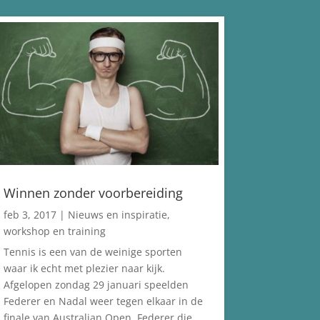
Winnen zonder voorbereiding
feb 3, 2017
|
Nieuws en inspiratie
,
workshop en training
Tennis is een van de weinige sporten
waar ik echt met plezier naar kijk.
Afgelopen zondag 29 januari speelden
Federer en Nadal weer tegen elkaar in de
finale van Australian Open. Federer die