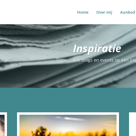
Home
Over mij
Aanbod
Inspiratie
Alle blogs en events op één p