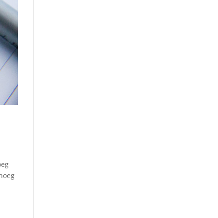
oeg
enoeg