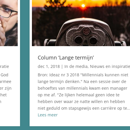
Column ‘Lange termijn’
ratie
dec 1, 2018
|
In de media
,
Nieuws en inspirati
f God
Bron: Ideaz nr 3 2018 "Millennials kunnen niet
aarmee
lange termijn denken." Na een sessie over de
er zijn
behoeftes van millennials kwam een manager
 het
op me af. "Ze lijken helemaal geen idee te
n
hebben over waar ze natte willen en hebben
niet geduld om stapsgewijs een carrière op te..
Lees meer