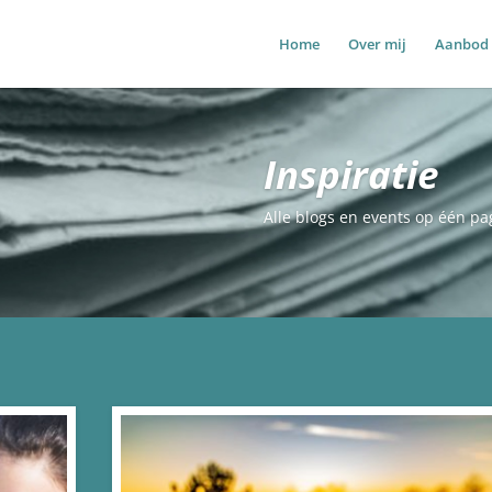
Home
Over mij
Aanbod
Inspiratie
Alle blogs en events op één p