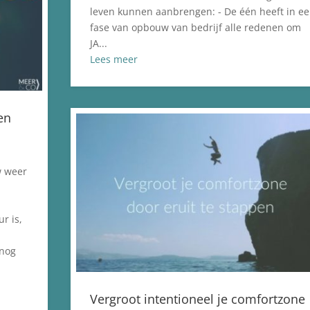
leven kunnen aanbrengen: - De één heeft in e
fase van opbouw van bedrijf alle redenen om
JA...
Lees meer
en
w weer
r is,
 nog
Vergroot intentioneel je comfortzone